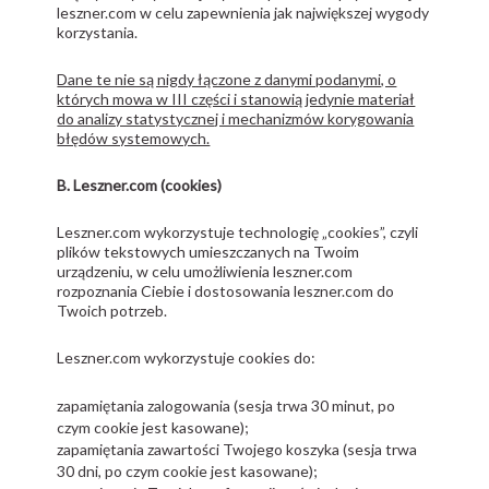
leszner.com w celu zapewnienia jak największej wygody
korzystania.
Dane te nie są nigdy łączone z danymi podanymi, o
których mowa w III części i stanowią jedynie materiał
do analizy statystycznej i mechanizmów korygowania
błędów systemowych.
B. Leszner.com (cookies)
Leszner.com wykorzystuje technologię „cookies”, czyli
plików tekstowych umieszczanych na Twoim
urządzeniu, w celu umożliwienia leszner.com
rozpoznania Ciebie i dostosowania leszner.com do
Twoich potrzeb.
Leszner.com wykorzystuje cookies do:
zapamiętania zalogowania (sesja trwa 30 minut, po
czym cookie jest kasowane);
zapamiętania zawartości Twojego koszyka (sesja trwa
30 dni, po czym cookie jest kasowane);