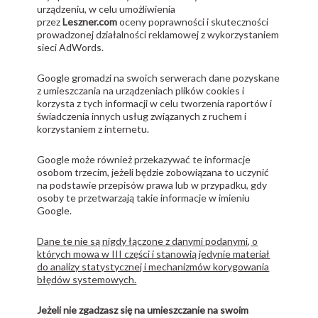
urządzeniu, w celu umożliwienia
przez
Leszner.com
oceny poprawności i skuteczności
prowadzonej działalności reklamowej z wykorzystaniem
sieci AdWords.
Google gromadzi na swoich serwerach dane pozyskane
z umieszczania na urządzeniach plików cookies i
korzysta z tych informacji w celu tworzenia raportów i
świadczenia innych usług związanych z ruchem i
korzystaniem z internetu.
Google może również przekazywać te informacje
osobom trzecim, jeżeli będzie zobowiązana to uczynić
na podstawie przepisów prawa lub w przypadku, gdy
osoby te przetwarzają takie informacje w imieniu
Google.
Dane te nie są nigdy łączone z danymi podanymi, o
których mowa w III części i stanowią jedynie materiał
do analizy statystycznej i mechanizmów korygowania
błędów systemowych.
Jeżeli nie zgadzasz się na umieszczanie na swoim