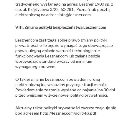
tradycyjnego wysłanego na adres: Leszner 1900 sp. z
o.o. ul. Księżycowa 3/22, 60-281 , Poznań lub pocztą
elektroniczną na adres: info@leszner.com.
VIII. Zmiana polityki bezpieczeństwa
Leszner.com
Leszner.com zastrzega sobie prawo zmiany polityki
prywatności, o ile będzie wymagać tego obowiązujące
prawo, ulegną zmianie warunki technologiczne
funkcjonowania Leszner.com lub zmiana będzie
wprowadzać standard wyższy od minimum
wymaganego prawem.
O takiej zmianie Leszner.com powiadomi drogą
elektroniczną (na wskazany przy rejestracji e-mail).
Powiadomienie zostanie wysłane co najmniej na 30 dni
przed wejściem w życie nowej polityki prywatności.
Aktualny tekst polityki prywatności zawsze znajduje się
pod adresem http://leszner.com/polityka.pdf