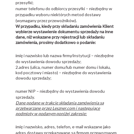
przesyłki;
numer telefonu do odbiorcy przesyłki – niezbędny w
przypadku wyboru niektórych metod dostawy
(wymagany przez przewoźników).
W przypadku, kiedy przy składaniu zamówienia Klient
wybierze wystawienie dokumentu sprzedaży na inne
dane, niż wskazane przy rejestracji lub składaniu
zamówienia, prosimy dodatkowo o podanie:
imię i nazwisko lub nazwa firmy/instytucji – niezbędne
do wystawienia dowodu sprzedaży;
2.adres (ulica, numer domu/lub numer domu i lokalu,
kod pocztowy i miasto) – niezbędne do wystawienia
dowodu sprzedaży;
numer NIP – niezbędny do wystawienia dowodu
sprzedaży.
Dane podane w trakcie składania zamówienia są
przetwarzane przez Leszner.com i następujące
podmioty w podanym poniżej zakresie:
imię i nazwisko, adres, telefon, e-mail wskazane jako
adres dostawy przekazywane są firmom przewozowym