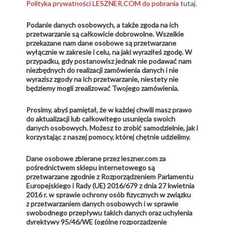
Polityka prywatności LESZNER.COM do pobrania
tutaj
.
Podanie danych osobowych, a także zgoda na ich
przetwarzanie są całkowicie dobrowolne. Wszelkie
przekazane nam dane osobowe są przetwarzane
wyłącznie w zakresie i celu, na jaki wyraziłeś zgodę. W
przypadku, gdy postanowisz jednak nie podawać nam
niezbędnych do realizacji zamówienia danych i nie
wyrazisz zgody na ich przetwarzanie, niestety nie
będziemy mogli zrealizować Twojego zamówienia.
Prosimy, abyś pamiętał, że w każdej chwili masz prawo
do aktualizacji lub całkowitego usunięcia swoich
danych osobowych. Możesz to zrobić samodzielnie, jak i
korzystając z naszej pomocy, której chętnie udzielimy.
Dane osobowe zbierane przez leszner.com za
pośrednictwem sklepu internetowego są
przetwarzane zgodnie z Rozporządzeniem Parlamentu
Europejskiego i Rady (UE) 2016/679 z dnia 27 kwietnia
2016 r. w sprawie ochrony osób fizycznych w związku
z przetwarzaniem danych osobowych i w sprawie
swobodnego przepływu takich danych oraz uchylenia
dyrektywy 95/46/WE (ogólne rozporządzenie