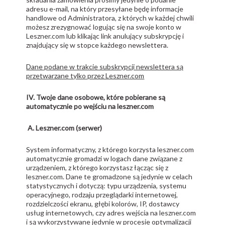
adresu e-mail, na który przesyłane będę informacje
handlowe od Administratora, z których w każdej chwili
możesz zrezygnować logując się na swoje konto w
Leszner.com lub klikając link anulujący subskrypcję i
znajdujący się w stopce każdego newslettera.
Dane podane w trakcie subskrypcji newslettera są
przetwarzane tylko przez Leszner.com
IV. Twoje dane osobowe, które pobierane są
automatycznie po wejściu na leszner.com
A. Leszner.com (serwer)
System informatyczny, z którego korzysta leszner.com
automatycznie gromadzi w logach dane związane z
urządzeniem, z którego korzystasz łącząc się z
leszner.com. Dane te gromadzone są jedynie w celach
statystycznych i dotyczą: typu urządzenia, systemu
operacyjnego, rodzaju przeglądarki internetowej,
rozdzielczości ekranu, głębi kolorów, IP, dostawcy
usług internetowych, czy adres wejścia na leszner.com
i są wykorzystywane jedynie w procesie optymalizacji